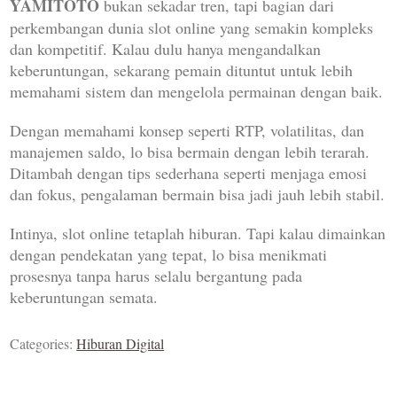
YAMITOTO
bukan sekadar tren, tapi bagian dari
perkembangan dunia slot online yang semakin kompleks
dan kompetitif. Kalau dulu hanya mengandalkan
keberuntungan, sekarang pemain dituntut untuk lebih
memahami sistem dan mengelola permainan dengan baik.
Dengan memahami konsep seperti RTP, volatilitas, dan
manajemen saldo, lo bisa bermain dengan lebih terarah.
Ditambah dengan tips sederhana seperti menjaga emosi
dan fokus, pengalaman bermain bisa jadi jauh lebih stabil.
Intinya, slot online tetaplah hiburan. Tapi kalau dimainkan
dengan pendekatan yang tepat, lo bisa menikmati
prosesnya tanpa harus selalu bergantung pada
keberuntungan semata.
Categories:
Hiburan Digital