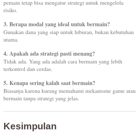
pemain tetap bisa mengatur strategi untuk mengelola
risiko.
3. Berapa modal yang ideal untuk bermain?
Gunakan dana yang siap untuk hiburan, bukan kebutuhan
utama.
4. Apakah ada strategi pasti menang?
Tidak ada. Yang ada adalah cara bermain yang lebih
terkontrol dan cerdas.
5. Kenapa sering kalah saat bermain?
Biasanya karena kurang memahami mekanisme game atau
bermain tanpa strategi yang jelas.
Kesimpulan