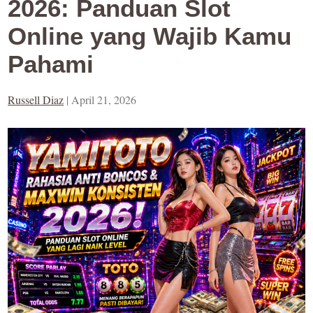
2026: Panduan Slot
Online yang Wajib Kamu
Pahami
Russell Diaz
|
April 21, 2026