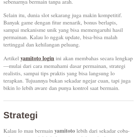
sebenarnya bermain tanpa arah.
Selain itu, dunia slot sekarang juga makin kompetitif.
Banyak game dengan fitur menarik, bonus berlapis,
sampai mekanisme unik yang bisa memengaruhi hasil
permainan. Kalau lo nggak update, bisa-bisa malah
tertinggal dan kehilangan peluang.
yamitoto login
Artikel
ini akan membahas secara lengkap
—mulai dari cara memahami dasar permainan, strategi
realistis, sampai tips praktis yang bisa langsung lo
terapkan. Tujuannya bukan sekadar ngejar cuan, tapi juga
bikin lo lebih aware dan punya kontrol saat bermain.
Strategi
yamitoto
Kalau lo mau bermain
lebih dari sekadar coba-