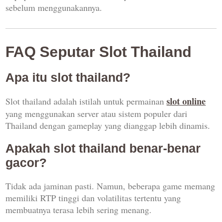
sebelum menggunakannya.
FAQ Seputar Slot Thailand
Apa itu slot thailand?
slot online
Slot thailand adalah istilah untuk permainan
yang menggunakan server atau sistem populer dari
Thailand dengan gameplay yang dianggap lebih dinamis.
Apakah slot thailand benar-benar
gacor?
Tidak ada jaminan pasti. Namun, beberapa game memang
memiliki RTP tinggi dan volatilitas tertentu yang
membuatnya terasa lebih sering menang.