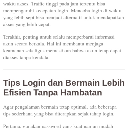
waktu akses. Traffic tinggi pada jam tertentu bisa
mempengaruhi kecepatan login. Mencoba login di waktu
yang lebih sepi bisa menjadi alternatif untuk mendapatkan
akses yang lebih cepat.
Terakhir, penting untuk selalu memperbarui informasi
akun secara berkala. Hal ini membantu menjaga
keamanan sekaligus memastikan bahwa akun tetap dapat
diakses tanpa kendala.
Tips Login dan Bermain Lebih
Efisien Tanpa Hambatan
Agar pengalaman bermain tetap optimal, ada beberapa
tips sederhana yang bisa diterapkan sejak tahap login.
Pertama, gunakan password yang kuat namun mudah