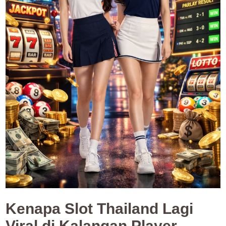
Kenapa Slot Thailand Lagi
Viral di Kalangan Player