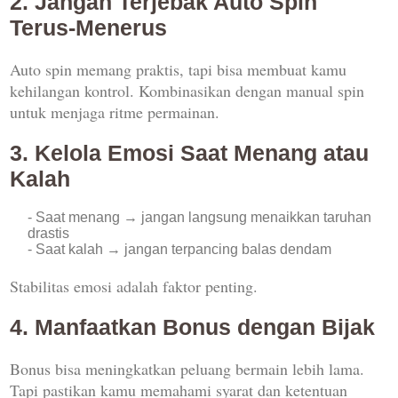
2. Jangan Terjebak Auto Spin
Terus-Menerus
Auto spin memang praktis, tapi bisa membuat kamu
kehilangan kontrol. Kombinasikan dengan manual spin
untuk menjaga ritme permainan.
3. Kelola Emosi Saat Menang atau
Kalah
Saat menang → jangan langsung menaikkan taruhan
drastis
Saat kalah → jangan terpancing balas dendam
Stabilitas emosi adalah faktor penting.
4. Manfaatkan Bonus dengan Bijak
Bonus bisa meningkatkan peluang bermain lebih lama.
Tapi pastikan kamu memahami syarat dan ketentuan