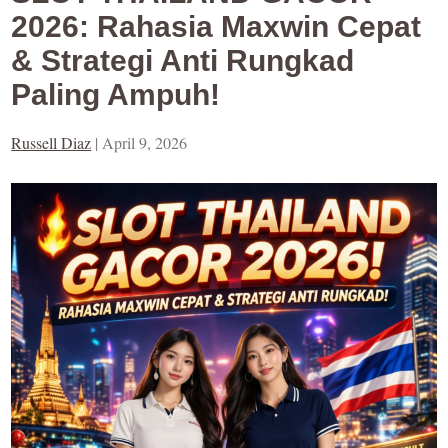
2026: Rahasia Maxwin Cepat
& Strategi Anti Rungkad
Paling Ampuh!
Russell Diaz
|
April 9, 2026