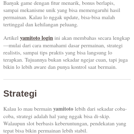
Banyak game dengan fitur menarik, bonus berlapis,
sampai mekanisme unik yang bisa memengaruhi hasil
permainan. Kalau lo nggak update, bisa-bisa malah
tertinggal dan kehilangan peluang.
yamitoto login
Artikel
ini akan membahas secara lengkap
—mulai dari cara memahami dasar permainan, strategi
realistis, sampai tips praktis yang bisa langsung lo
terapkan. Tujuannya bukan sekadar ngejar cuan, tapi juga
bikin lo lebih aware dan punya kontrol saat bermain.
Strategi
yamitoto
Kalau lo mau bermain
lebih dari sekadar coba-
coba, strategi adalah hal yang nggak bisa di-skip.
Walaupun slot berbasis keberuntungan, pendekatan yang
tepat bisa bikin permainan lebih stabil.