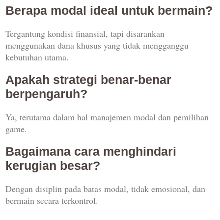
Berapa modal ideal untuk bermain?
Tergantung kondisi finansial, tapi disarankan
menggunakan dana khusus yang tidak mengganggu
kebutuhan utama.
Apakah strategi benar-benar
berpengaruh?
Ya, terutama dalam hal manajemen modal dan pemilihan
game.
Bagaimana cara menghindari
kerugian besar?
Dengan disiplin pada batas modal, tidak emosional, dan
bermain secara terkontrol.